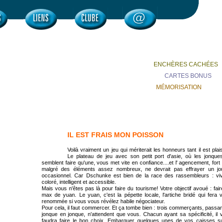
ENCHÈRES CACHÉES
CARTES BONUS
MÉMORISATION
IL EST FRAIS MON POISSON
Voilà vraiment un jeu qui mériterait les honneurs tant il est plai
Le plateau de jeu avec son petit port d'asie, où les jonque
semblent faire qu'une, vous met vite en confiance....et l' agencement, fort 
malgré des éléments assez nombreux, ne devrait pas effrayer un jo
occasionnel. Car Dschunke est bien de la race des rassembleurs : viv
coloré, intelligent et accessible.
Mais vous n'êtes pas là pour faire du tourisme! Votre objectif avoué : fai
max de yuan. Le yuan, c'est la pépette locale, l'artiche bridé qui fera 
renommée si vous vous révélez habile négociateur.
Pour cela, il faut commercer. Et ça tombe bien : trois commerçants, passa
jonque en jonque, n'attendent que vous. Chacun ayant sa spécificité, il 
faudra faire le bon choix. Embarquer quelques unes de vos caisses su