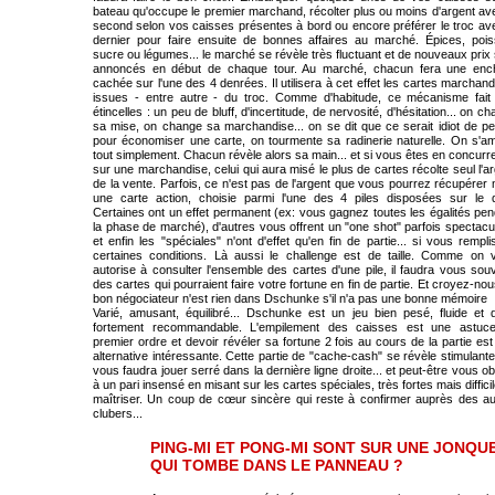
bateau qu'occupe le premier marchand, récolter plus ou moins d'argent av
second selon vos caisses présentes à bord ou encore préférer le troc ave
dernier pour faire ensuite de bonnes affaires au marché. Épices, pois
sucre ou légumes... le marché se révèle très fluctuant et de nouveaux prix
annoncés en début de chaque tour. Au marché, chacun fera une enc
cachée sur l'une des 4 denrées. Il utilisera à cet effet les cartes marchan
issues - entre autre - du troc. Comme d'habitude, ce mécanisme fait
étincelles : un peu de bluff, d'incertitude, de nervosité, d'hésitation... on c
sa mise, on change sa marchandise... on se dit que ce serait idiot de pe
pour économiser une carte, on tourmente sa radinerie naturelle. On s'a
tout simplement. Chacun révèle alors sa main... et si vous êtes en concur
sur une marchandise, celui qui aura misé le plus de cartes récolte seul l'a
de la vente. Parfois, ce n'est pas de l'argent que vous pourrez récupérer
une carte action, choisie parmi l'une des 4 piles disposées sur le q
Certaines ont un effet permanent (ex: vous gagnez toutes les égalités pe
la phase de marché), d'autres vous offrent un "one shot" parfois spectacu
et enfin les "spéciales" n'ont d'effet qu'en fin de partie... si vous rempl
certaines conditions. Là aussi le challenge est de taille. Comme on 
autorise à consulter l'ensemble des cartes d'une pile, il faudra vous sou
des cartes qui pourraient faire votre fortune en fin de partie. Et croyez-no
bon négociateur n'est rien dans Dschunke s'il n'a pas une bonne mémoire
Varié, amusant, équilibré... Dschunke est un jeu bien pesé, fluide et 
fortement recommandable. L'empilement des caisses est une astuc
premier ordre et devoir révéler sa fortune 2 fois au cours de la partie es
alternative intéressante. Cette partie de "cache-cash" se révèle stimulante 
vous faudra jouer serré dans la dernière ligne droite... et peut-être vous ob
à un pari insensé en misant sur les cartes spéciales, très fortes mais diffici
maîtriser. Un coup de cœur sincère qui reste à confirmer auprès des au
clubers...
PING-MI ET PONG-MI SONT SUR UNE JONQUE.
QUI TOMBE DANS LE PANNEAU ?