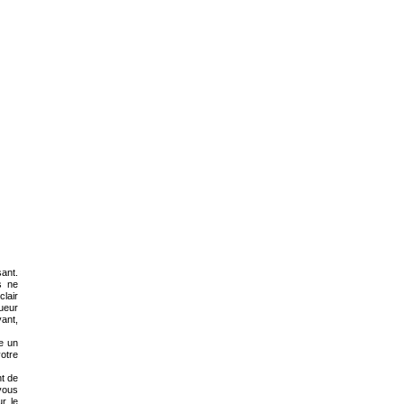
sant.
s ne
clair
ueur
ant,
re un
votre
nt de
vous
r le