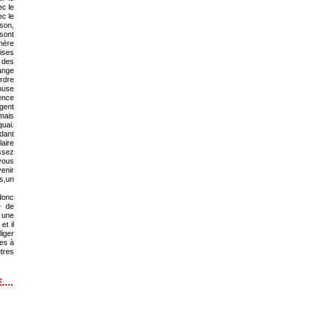
ec le
c le
son,
 sont
hère
dises
 des
hange
rdre
muse
rence
rgent
 mais
uai.
ndant
laire
issez
vous
venir
us,un
donc
e de
t une
et il
liger
les à
tres
...