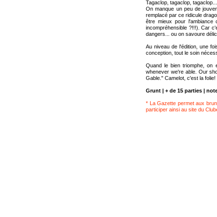
Tagaclop, tagaclop, tagaclop...
On manque un peu de jouvence
remplacé par ce ridicule drago
être mieux pour l'ambiance c
incompréhensible ?!!!). Car c'
dangers... ou on savoure délic
Au niveau de l'édition, une foi
conception, tout le soin nécess
Quand le bien triomphe, on 
whenever we're able. Our sh
Gable." Camelot, c'est la folie!
Grunt | + de 15 parties | note
* La Gazette permet aux brunc
participer ainsi au site du Club