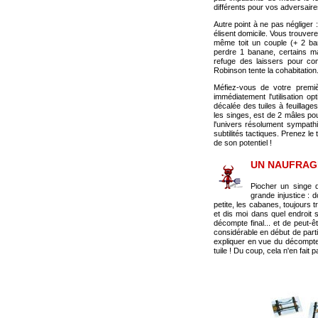
différents pour vos adversaire
Autre point à ne pas négliger 
élisent domicile. Vous trouver
même toit un couple (+ 2 ban
perdre 1 banane, certains ma
refuge des laissers pour com
Robinson tente la cohabitation
Méfiez-vous de votre premiè
immédiatement l'utilisation o
décalée des tuiles à feuillag
les singes, est de 2 mâles po
l'univers résolument sympathi
subtilités tactiques. Prenez l
de son potentiel !
UN NAUFRAG
Piocher un singe d
grande injustice : 
petite, les cabanes, toujours t
et dis moi dans quel endroit s
décompte final... et de peut-ê
considérable en début de parti
expliquer en vue du décompte,
tuile ! Du coup, cela n'en fait 