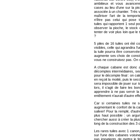
ambitieux et vous avancer
cases au lieu d'une sur la pi
associée à un chantier. Très vi
maîtriser l'art de la tempori
n'être pas celui qui pose t
tuiles qui rapportent 1 seul poi
observer la pioche, le stock
tenter de voir plus loin que l
?
5 piles de 16 tuiles ont été c
visibles, celle qui agrandira l
la tuile pourra être conservée 
augmente ses choix de constr
vous ne construisez pas. On v
A chaque cabane est donc as
décomptes intermédiaires, seul
pour le décompte final : on cal
en reçoit la moitié, puis le sec
sera impossible de jouer sur t
lors, il s'agit de faire les b
apprendre à ne pas servir la
entêtement n'aurait d'autre ef
Car si certaines tuiles ne s
augmentant le confort de la cab
saliver! Pour la remplir, d'a
plus haut possible : un arg
chercher aussi à créer la plus
long de la construction des 3 
Les rares tuiles avec 1 canon,
sur l'une des cabanes voisine
pas impatients de mettre le 