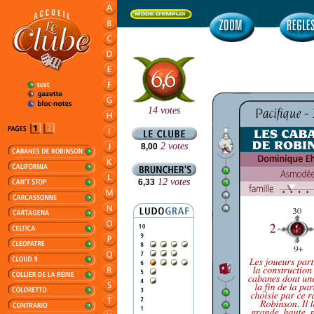
14 votes
2 votes
8,00
12 votes
6,33