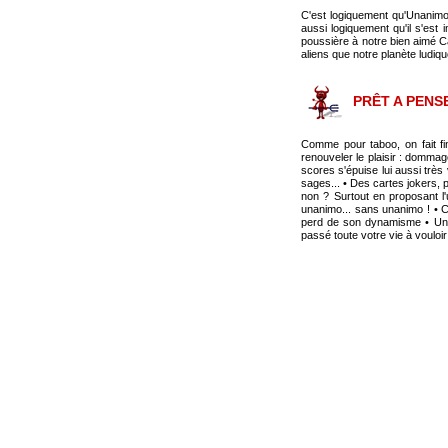
C'est logiquement qu'Unanimo 
aussi logiquement qu'il s'est
poussière à notre bien aimé C
aliens que notre planète ludiqu
PRÊT A PENS
Comme pour taboo, on fait fin
renouveler le plaisir : dommag
scores s'épuise lui aussi très
sages... • Des cartes jokers, 
non ? Surtout en proposant l'u
unanimo... sans unanimo ! • Ce
perd de son dynamisme • Un je
passé toute votre vie à voulo