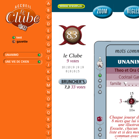
le Clube
9 votes
10 | 10 | 9
| 9
| 9
8 | 8 | 6
| 5
00
33 votes
7,3