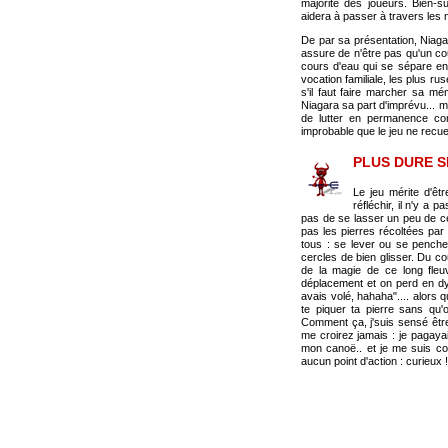
majorité des joueurs. Bien-s
aidera à passer à travers les ma
De par sa présentation, Niaga
assure de n'être pas qu'un co
cours d'eau qui se sépare en d
vocation familiale, les plus 
s'il faut faire marcher sa m
Niagara sa part d'imprévu... m
de lutter en permanence cont
improbable que le jeu ne recuei
PLUS DURE SE
Le jeu mérite d'êtr
réfléchir, il n'y a
pas de se lasser un peu de ce 
pas les pierres récoltées par 
tous : se lever ou se penche
cercles de bien glisser. Du co
de la magie de ce long fleu
déplacement et on perd en dyna
avais volé, hahaha".... alors 
te piquer ta pierre sans q
Comment ça, j'suis sensé être 
me croirez jamais : je pagayai
mon canoë.. et je me suis co
aucun point d'action : curieux !